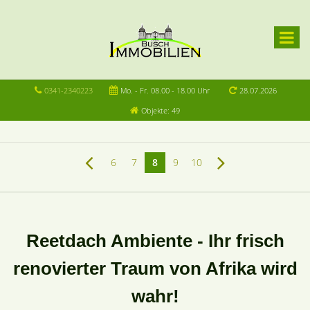
0341-2340223
Mo. - Fr. 08.00 - 18.00 Uhr
28.07.2026
Objekte: 49
6
7
8
9
10
Reetdach Ambiente - Ihr frisch
renovierter Traum von Afrika wird
wahr!