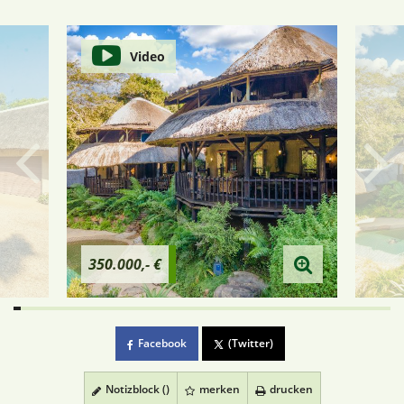
Video
350.000,- €
Facebook
(Twitter)
Notizblock (
)
merken
drucken