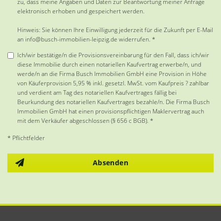
zu, dass meine Angaben und Daten zur Beantwortung meiner Anfrage
elektronisch erhoben und gespeichert werden.
Hinweis: Sie können Ihre Einwilligung jederzeit für die Zukunft per E-Mail
an info@busch-immobilien-leipzig.de widerrufen. *
Ich/wir bestätige/n die Provisionsvereinbarung für den Fall, dass ich/wir
diese Immobilie durch einen notariellen Kaufvertrag erwerbe/n, und
werde/n an die Firma Busch Immobilien GmbH eine Provision in Höhe
von Käuferprovision 5,95 % inkl. gesetzl. MwSt. vom Kaufpreis ? zahlbar
und verdient am Tag des notariellen Kaufvertrages fällig bei
Beurkundung des notariellen Kaufvertrages bezahle/n. Die Firma Busch
Immobilien GmbH hat einen provisionspflichtigen Maklervertrag auch
mit dem Verkäufer abgeschlossen (§ 656 c BGB). *
* Pflichtfelder
Absenden