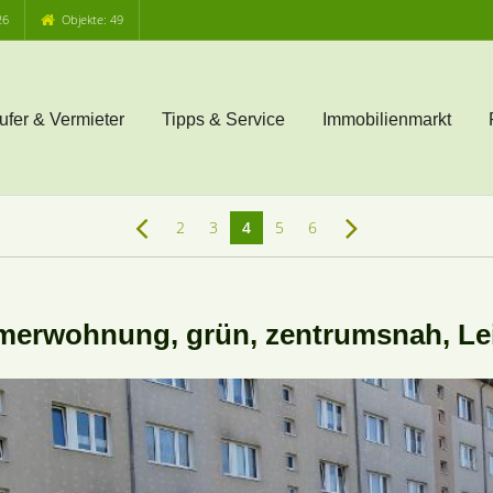
26
Objekte: 49
ufer & Vermieter
Tipps & Service
Immobilienmarkt
2
3
4
5
6
merwohnung, grün, zentrumsnah, Le