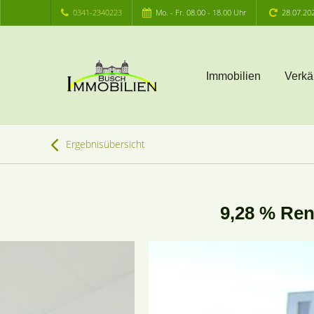
0341-2340223
Mo. - Fr. 08.00 - 18.00 Uhr
28.07.20
Immobilien
Verkä
Ergebnisübersicht
9,28 % Ren