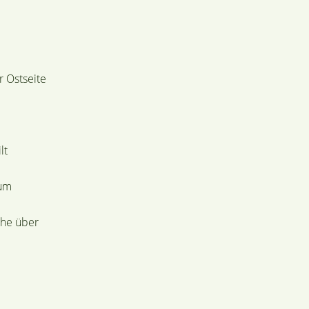
 Ostseite
lt
aum
che über