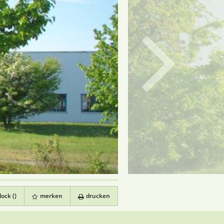
ock (
)
merken
drucken