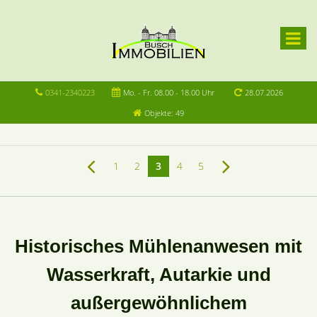
0341-2340223
Mo. - Fr. 08.00 - 18.00 Uhr
28.07.2026
Objekte: 49
1
2
3
4
5
Historisches Mühlenanwesen mit
Wasserkraft, Autarkie und
außergewöhnlichem