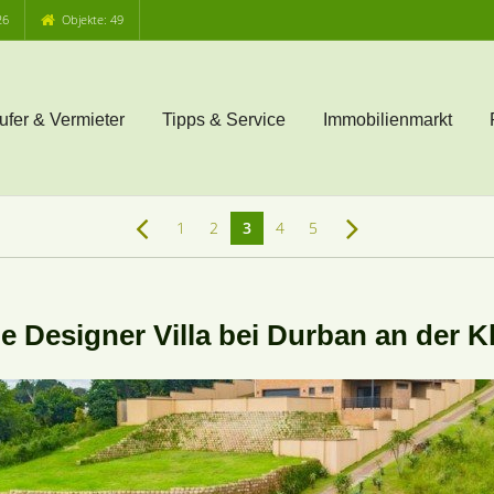
26
Objekte: 49
ufer & Vermieter
Tipps & Service
Immobilienmarkt
1
2
3
4
5
Designer Villa bei Durban an der K