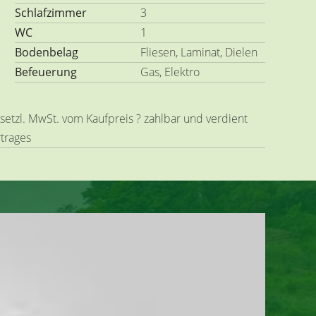
Schlafzimmer
3
WC
1
Bodenbelag
Fliesen, Laminat, Dielen
Befeuerung
Gas, Elektro
esetzl. MwSt. vom Kaufpreis ? zahlbar und verdient
rtrages