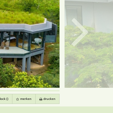
ock (
)
merken
drucken