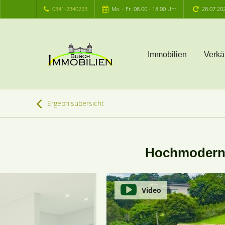
0341-2340223
Mo. - Fr. 08.00 - 18.00 Uhr
28.07.20
Immobilien
Verkä
Ergebnisübersicht
Hochmoderne 
Video