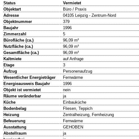
Status
Vermietet
Objektart
Büro / Praxis
Adresse
04105 Leipzig - Zentrum-Nord
Objektnummer
379
Baujahr
1996
Zimmerzahl
5
Bürofläche (ca.)
96,09 m²
Nutzfläche (ca.)
96,09 m²
Gesamtfläche (ca.)
96,09 m²
Kaltmiete
auf Anfrage
Etage
3
Aufzug
Personenaufzug
Wesentlicher Energieträger
Fernwärme
Energieausweis Baujahr
1996
Objekt ist vermietet
nein
Räume veränderbar
ja
Küche
Einbauküche
Bodenbelag
Fliesen, Teppich
Heizung
Zentralheizung, Fernheizung
Befeuerung
Fernwärme
Ausstattung
GEHOBEN
Abstellraum
ja