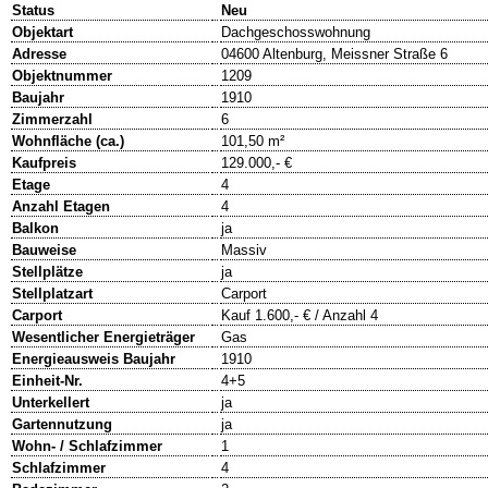
Status
Neu
Objektart
Dachgeschosswohnung
Adresse
04600 Altenburg, Meissner Straße 6
Objektnummer
1209
Baujahr
1910
Zimmerzahl
6
Wohnfläche (ca.)
101,50 m²
Kaufpreis
129.000,- €
Etage
4
Anzahl Etagen
4
Balkon
ja
Bauweise
Massiv
Stellplätze
ja
Stellplatzart
Carport
Carport
Kauf 1.600,- € / Anzahl 4
Wesentlicher Energieträger
Gas
Energieausweis Baujahr
1910
Einheit-Nr.
4+5
Unterkellert
ja
Gartennutzung
ja
Wohn- / Schlafzimmer
1
Schlafzimmer
4