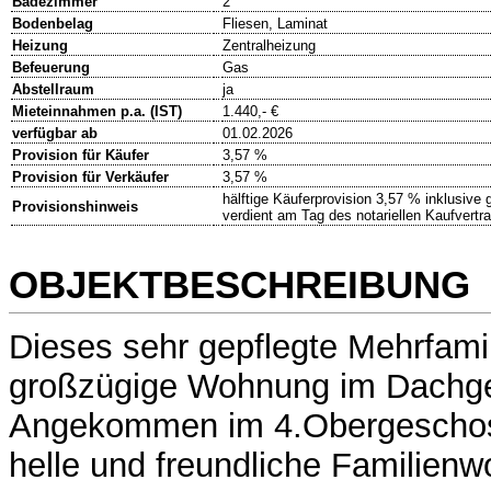
Badezimmer
2
Bodenbelag
Fliesen, Laminat
Heizung
Zentralheizung
Befeuerung
Gas
Abstellraum
ja
Mieteinnahmen p.a. (IST)
1.440,- €
verfügbar ab
01.02.2026
Provision für Käufer
3,57 %
Provision für Verkäufer
3,57 %
hälftige Käuferprovision 3,57 % inklusive
Provisionshinweis
verdient am Tag des notariellen Kaufvertr
OBJEKTBESCHREIBUNG
Dieses sehr gepflegte Mehrfamil
großzügige Wohnung im Dachg
Angekommen im 4.Obergeschoss
helle und freundliche Familienw